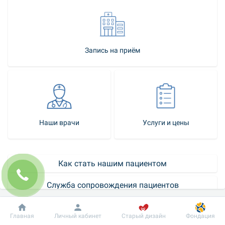
Запись на приём
Наши врачи
Услуги и цены
Как стать нашим пациентом
Служба сопровождения пациентов
Контакт-центр
Добробут
Информация
Пациенту
Главная
Личный кабинет
Старый дизайн
Фондация