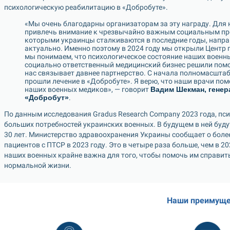
психологическую реабилитацию в «Добробуте».
«Мы очень благодарны организаторам за эту награду. Для 
привлечь внимание к чрезвычайно важным социальным проб
которыми украинцы сталкиваются в последние годы, направ
актуально. Именно поэтому в 2024 году мы открыли Центр п
мы понимаем, что психологическое состояние наших военны
социально ответственный медицинский бизнес решили помоч
нас связывает давнее партнерство. С начала полномасштаб
прошли лечение в «Добробуте». Я верю, что наши врачи пом
наших военных медиков», — говорит 
Вадим Шекман, генер
«Добробут»
.
По данным исследования Gradus Research Company 2023 года, пси
больших потребностей украинских военных. В будущем в ней будут
30 лет. Министерство здравоохранения Украины сообщает о более
пациентов с ПТСР в 2023 году. Это в четыре раза больше, чем в 2
наших военных крайне важна для того, чтобы помочь им справить
нормальной жизни.
Наши преимуще