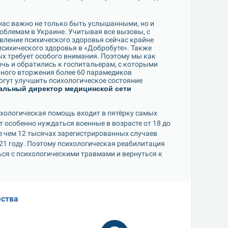
нас важно не только быть услышанными, но и 
лемам в Украине. Учитывая все вызовы, с 
ление психического здоровья сейчас крайне 
сихического здоровья в «Добробуте». Также 
х требует особого внимания. Поэтому мы как 
ь и обратились к госпитальерам, с которыми 
ного вторжения более 60 парамедиков 
огут улучшить психологическое состояние 
альный директор медицинской сети 
хологическая помощь входит в пятёрку самых 
 особенно нуждаться военные в возрасте от 18 до 
 чем 12 тысячах зарегистрированных случаев 
021 году. Поэтому психологическая реабилитация 
ся с психологическими травмами и вернуться к 
ства