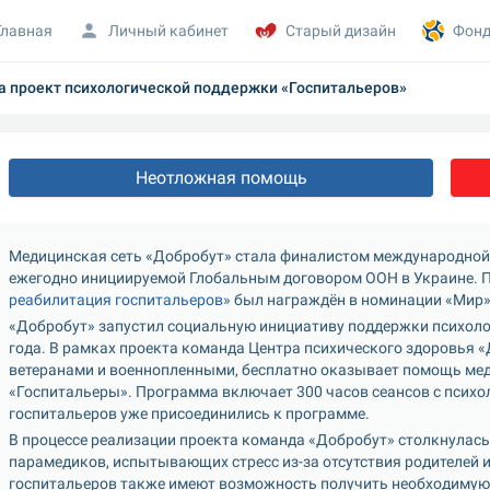
Главная
Личный кабинет
Старый дизайн
Фонд
 проект психологической поддержки «Госпитальеров»
Неотложная помощь
Медицинская сеть «Добробут» стала финалистом международной прем
ежегодно инициируемой Глобальным договором ООН в Украине. П
реабилитация госпитальеров»
 был награждён в номинации «Мир»
«Добробут» запустил социальную инициативу поддержки психоло
года. В рамках проекта команда Центра психического здоровья 
ветеранами и военнопленными, бесплатно оказывает помощь мед
«Госпитальеры». Программа включает 300 часов сеансов с психол
госпитальеров уже присоединились к программе.
В процессе реализации проекта команда «Добробут» столкнулась 
парамедиков, испытывающих стресс из-за отсутствия родителей и 
госпитальеров также имеют возможность получить необходимую 