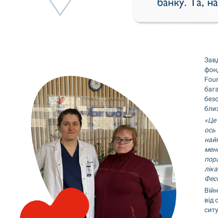
Зав
фонд
Foun
бага
безо
бли
«Це 
ось
найк
мене
пора
ліка
Фес
Війн
від 
ситу