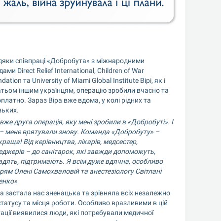
дяки співпраці «Добробута» з міжнародними 
ами Direct Relief International, Children of War 
dation та University of Miami Global Institute Вірі, як і 
тьом іншим українцям, операцію зробили вчасно та 
платно. Зараз Віра вже вдома, у колі рідних та 
зьких.
вже друга операція, яку мені зробили в «Добробуті». І 
 – мене врятували знову. Команда «Добробуту» – 
раща! Від керівництва, лікарів, медсестер, 
джерів – до санітарок, які завжди допоможуть, 
дять, підтримають. Я всім дуже вдячна, особливо 
рям Олені Самохваловій та анестезіологу Світлані 
енко»
а застала нас зненацька та зрівняла всіх незалежно 
статусу та місця роботи. Особливо вразливими в цій 
ації виявилися люди, які потребували медичної 