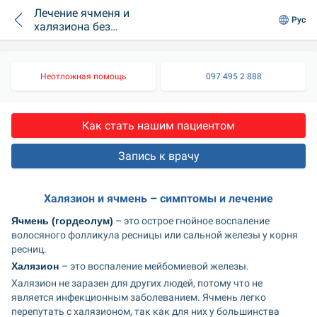
Лечение ячменя и
Рус
халязиона без
операции и
хирургическим
методом
Неотложная помощь
097 495 2 888
Запись к врачу
Халязион и ячмень – симптомы и лечение
Ячмень (гордеолум)
 – это острое гнойное воспаление 
волосяного фолликула ресницы или сальной железы у корня 
ресниц.
Халязион 
– это воспаление мейбомиевой железы.
Халязион не заразен для других людей, потому что не 
является инфекционным заболеванием. Ячмень легко 
перепутать с халязионом, так как для них у большинства 